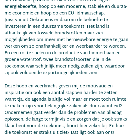
dat Oekraïne grotendeels kan voorzien in de eigen
energiebeoefte, hoop op een moderne, stabiele en duurza­
me economie en hoop op een EU-lidmaatschap.
Juist vanuit Oekraïne is er daarom de behoef­te te
investeren in een duurzame toekomst. Het land is
afhankelijk van fossiele brandstoffen maar ziet
mogelijkheden om meer met hernieuwbare energie te gaan
werken om zo onafhankelijker en weerbaarder te worden.
En een rol te spelen in de productie van biomethaan en
groene waterstof, twee brandstofsoorten die in de
toekomst waar­schijnlijk meer nodig zullen zijn, waardoor
zij ook voldoende exportmogelijkheden zien.
Deze hoop en veerkracht geven mij de motiva­tie en
inspiratie om ook een aantal stappen harder te zetten.
Want tja, de agenda is altijd vol maar er moet toch ruimte
te maken zijn voor belangrijke zaken als duurzaamheid?
Ondernemen gaat verder dan de problemen van alledag
oplossen, de lange termijnvisie en zorgen dat je ook straks
klaar bent voor de toekomst, hoort hier zeker bij. En hoe
die toekomst er straks uit ziet? Dat ligt ook aan ons!