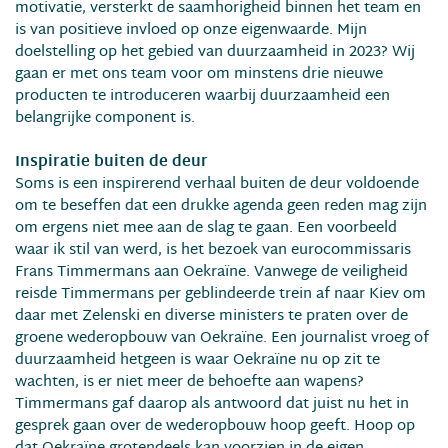
motivatie, versterkt de saamhorigheid binnen het team en
is van positieve invloed op onze eigenwaarde. Mijn
doelstelling op het gebied van duurzaamheid in 2023? Wij
gaan er met ons team voor om minstens drie nieuwe
producten te introduceren waarbij duurzaamheid een
belangrijke component is.
Inspiratie buiten de deur
Soms is een inspirerend verhaal buiten de deur voldoende
om te beseffen dat een drukke agenda geen reden mag zijn
om ergens niet mee aan de slag te gaan. Een voorbeeld
waar ik stil van werd, is het bezoek van eurocommissa­ris
Frans Timmermans aan Oekraïne. Vanwege de veiligheid
reisde Timmer­mans per geblindeerde trein af naar Kiev om
daar met Zelenski en diverse ministers te praten over de
groene wederopbouw van Oekraïne. Een jour­nalist vroeg of
duurzaamheid hetgeen is waar Oe­kraïne nu op zit te
wachten, is er niet meer de be­hoefte aan wapens?
Timmermans gaf daarop als antwoord dat juist nu het in
gesprek gaan over de wederopbouw hoop geeft. Hoop op