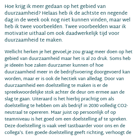
Hoe krijg ik meer gedaan op het ge­bied van
duurzaamheid? Helaas heb ik de achtste en negende
dag in de week ook nog niet kunnen vinden, maar wel
heb ik twee voorbeelden. Twee voorbeelden waar ik
motiva­tie uithaal om ook daadwerkelijk tijd voor
duurzaamheid te maken.
Wellicht herken je het gevoel,je zou graag meer doen op het
ge­bied van duurzaamheid maar het is al zo druk. Soms heb
je ideeën hoe zaken duurzamer kunnen of hoe
duurzaamheid meer in de bedrijfsvoering doorgevoerd kan
worden, maar er is ook de hectiek van alledag. Door van
duurzaamheid een doelstelling te ma­ken is er de
spreekwoordelijke stok achter de deur om ermee aan de
slag te gaan. Uiteraard is het hierbij prachtig om als
doelstelling te hebben om als bedrijf in 2030 volledig CO2-
neutraal te opereren. Maar juist op persoonlijk of op
teamniveau is het goed om een doelstelling af te spreken.
Deze doel­stelling is vaak veel tastbaarder voor ons en de
collega's. Een goede doelstel­ling geeft richting, verhoogt de