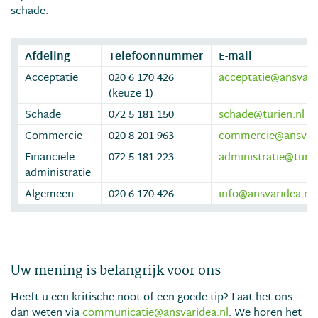
schade.
Afdeling
Telefoonnummer
E-mail
Acceptatie
020 6 170 426
acceptatie@ansvari
(keuze 1)
Schade
072 5 181 150
schade@turien.nl
Commercie
020 8 201 963
commercie@ansvari
Financiële
072 5 181 223
administratie@turie
administratie
Algemeen
020 6 170 426
info@ansvaridea.nl
Uw mening is belangrijk voor ons
Heeft u een kritische noot of een goede tip? Laat het ons
dan weten via
communicatie@ansvaridea.nl
. We horen het