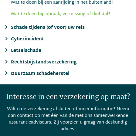
Wat te doen bij een aanrijding in het buitenland?
Wat te doen bij inbraak, vermissing of diefstal?
Schade tijdens (of voor) uw reis
Cyberincident
Letselschade
Rechtsbijstandsverzekering
Duurzaam schadeherstel
Interesse in een verzekering op maat?
Wilt u de verzekering afsluiten of meer informatie? Neem
dan contact op met één van de met ons samenwerkende
assurantieadviseurs. Zij voorzien u graag van deskundig
advies.