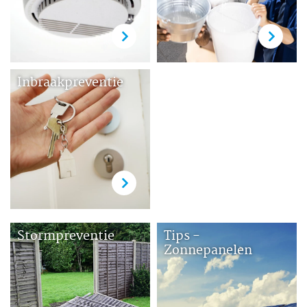
Inbraakpreventie
Stormpreventie
Tips -
Zonnepanelen