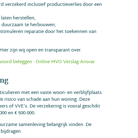
 verzekerd inclusief productieverlies door een
aten herstellen;
ra duurzaam te herbouwen;
 stimuleren reparatie door het toekennen van
ier zijn wij open en transparant over.
oord beleggen - Online MVO Verslag Ansvar
ing
iculieren met een vaste woon- en verblijfplaats
ële risico van schade aan hun woning. Deze
ers of VVE’s. De verzekering is vooral geschikt
00 en € 500.000.
uurzame samenleving belangrijk vinden. De
 bijdragen.