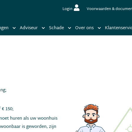
Login
Voorwaarden & docume
ngen
Adviseur
Schade
Over ons
Klantenservi
ing;
 € 150;
 moet huren als uw woonhuis
woonbaar is geworden, zijn