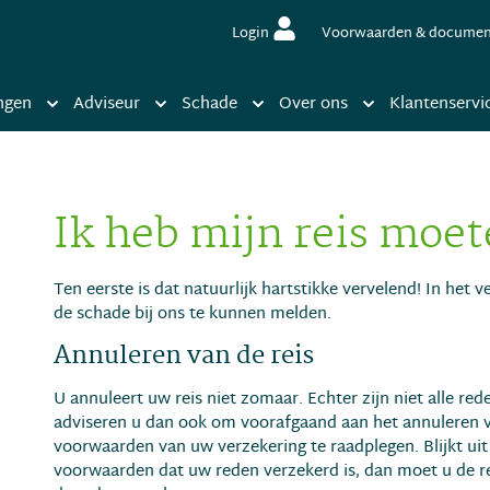
Login
Voorwaarden & docume
ngen
Adviseur
Schade
Over ons
Klantenservi
Ik heb mijn reis moe
Ten eerste is dat natuurlijk hartstikke vervelend! In het 
de schade bij ons te kunnen melden.
Annuleren van de reis
U annuleert uw reis niet zomaar. Echter zijn niet alle re
adviseren u dan ook om voorafgaand aan het annuleren v
voorwaarden van uw verzekering te raadplegen. Blijkt ui
voorwaarden dat uw reden verzekerd is, dan moet u de r