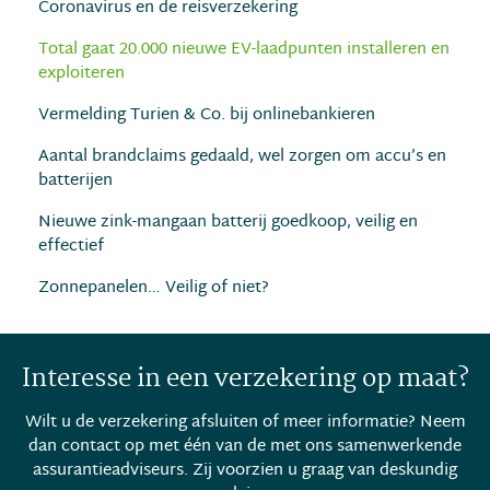
Coronavirus en de reisverzekering
Total gaat 20.000 nieuwe EV-laadpunten installeren en
exploiteren
Vermelding Turien & Co. bij onlinebankieren
Aantal brandclaims gedaald, wel zorgen om accu’s en
batterijen
Nieuwe zink-mangaan batterij goedkoop, veilig en
effectief
Zonnepanelen… Veilig of niet?
Interesse in een verzekering op maat?
Wilt u de verzekering afsluiten of meer informatie? Neem
dan contact op met één van de met ons samenwerkende
assurantieadviseurs. Zij voorzien u graag van deskundig