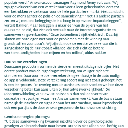
populair werd.” Ansvar-accountmanager Raymond Remy vult aan: “Wij
zijn geëvolueerd van een verzekeraar voor alleen geheelonthouders tot
een betrokken verzekeraar voor de hele particuliere markt. Met aandacht
voor de mens achter de polis en de samenleving.” “Net als andere partijen
zetten wij met ons beleggingsbeleid hoog in op mvo en impactbeleggen”,
vertelt Bakker. Maar beleggen is maar een van de pijlers van het
duurzame beleid, dat zich ook vertaalt naar de interne organisatie en
samenwerkingsverbanden. “Onze buitendienst rijdt elektrisch. Daarbij
sluiten we onze ogen niet voor de problemen met de winning van
grondstoffen voor accu’s. Wij zijn dan ook de eerste verzekeraar die is
aangesloten bij de Fair Cobalt Alliance, die zich richt op betere
werkomstandigheden in de mijnen en het milieu”, aldus Bakker.
Duurzame verzekeringen
Duurzame producten vormen de vierde en meest uitdagende pijler. Het
eerste product was de rijgedragverzekering, om veiliger rijden te
stimuleren. Daarvoor hebben verzekerden geen kastje in de auto nodig:
de app is voldoende. Deze verzekering scoort nog niet zoals gehoopt; het
is een leerproces. “In overleg met de adviseurs onderzoeken we hoe deze
verzekering beter kan aansluiten bij hun advieswerkelijkheid.” De
(door)ontwikkeling van Bewust-polissen is dan ook een vorm van
cocreatie met partijen waarmee Ansvar samenwerkt. Aan de basis staan
namelijk de inzichten en signalen van het intermediair, maar bijvoorbeeld
ook een partij als de door Ansvar gesponsorde Brandwondenstichting.
Gemiste energieopbrengst
"Uit deze samenwerking kwamen inzichten over de psychologische
gevolgen van brandschade naar boven. Brand is niet alleen heel heftig aan