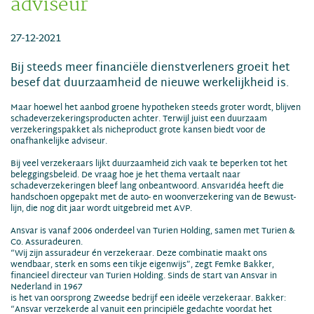
adviseur
27-12-2021
Bij steeds meer financiële dienstverleners groeit het
besef dat duurzaamheid de nieuwe werkelijkheid is.
Maar hoewel het aanbod groene hypotheken steeds groter wordt, blijven
schadeverzekeringsproducten achter. Terwijl juist een duurzaam
verzekeringspakket als nicheproduct grote kansen biedt voor de
onafhankelijke adviseur.
Bij veel verzekeraars lijkt duurzaamheid zich vaak te beperken tot het
beleggingsbeleid. De vraag hoe je het thema vertaalt naar
schadeverzekeringen bleef lang onbeantwoord. AnsvarIdéa heeft die
handschoen opgepakt met de auto- en woonverzekering van de Bewust-
lijn, die nog dit jaar wordt uitgebreid met AVP.
Ansvar is vanaf 2006 onderdeel van Turien Holding, samen met Turien &
Co. Assuradeuren.
“Wij zijn assuradeur én verzekeraar. Deze combinatie maakt ons
wendbaar, sterk en soms een tikje eigenwijs”, zegt Femke Bakker,
financieel directeur van Turien Holding. Sinds de start van Ansvar in
Nederland in 1967
is het van oorsprong Zweedse bedrijf een ideële verzekeraar. Bakker:
“Ansvar verzekerde al vanuit een principiële gedachte voordat het