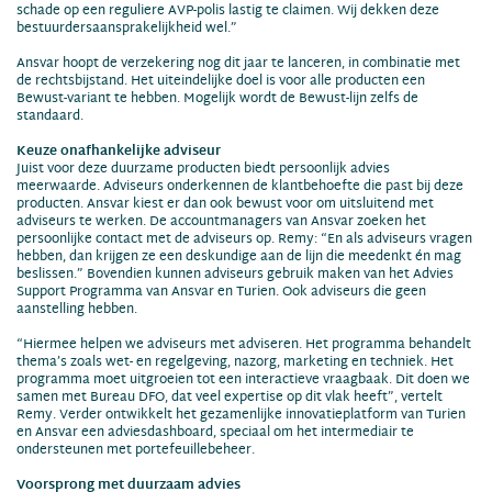
schade op een reguliere AVP-polis lastig te claimen. Wij dekken deze
bestuurdersaansprakelijkheid wel.”
Ansvar hoopt de verzekering nog dit jaar te lanceren, in combinatie met
de rechtsbijstand. Het uiteindelijke doel is voor alle producten een
Bewust-variant te hebben. Mogelijk wordt de Bewust-lijn zelfs de
standaard.
Keuze onafhankelijke adviseur
Juist voor deze duurzame producten biedt persoonlijk advies
meerwaarde. Adviseurs onderkennen de klantbehoefte die past bij deze
producten. Ansvar kiest er dan ook bewust voor om uitsluitend met
adviseurs te werken. De accountmanagers van Ansvar zoeken het
persoonlijke contact met de adviseurs op. Remy: “En als adviseurs vragen
hebben, dan krijgen ze een deskundige aan de lijn die meedenkt én mag
beslissen.” Bovendien kunnen adviseurs gebruik maken van het Advies
Support Programma van Ansvar en Turien. Ook adviseurs die geen
aanstelling hebben.
“Hiermee helpen we adviseurs met adviseren. Het programma behandelt
thema’s zoals wet- en regelgeving, nazorg, marketing en techniek. Het
programma moet uitgroeien tot een interactieve vraagbaak. Dit doen we
samen met Bureau DFO, dat veel expertise op dit vlak heeft”, vertelt
Remy. Verder ontwikkelt het gezamenlijke innovatieplatform van Turien
en Ansvar een adviesdashboard, speciaal om het intermediair te
ondersteunen met portefeuillebeheer.
Voorsprong met duurzaam advies