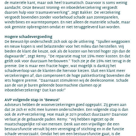
de materiële kant, maar ook heel traumatisch. Daarvoor is soms weinig
aandacht. Onze Bewust Woning- en inboedelverzekering vergoedt
daarom hulp voor traumaverwerking”, zegt Bakker. De verzekering
vergoedt bovendien zonder voorbehoud schade aan zonnepanelen,
windtrbines en warmtepompen. En niet alleen de materiële schade, maar
ook gemiste opbrengsten omdat er niet teruggeleverd kan worden.
Hogere schadevergoeding
De Bewust-lijn onderscheidt zich ook op de uitkering. “Spullen weggooien
en nieuw kopen is veel belastender voor het milieu dan herstellen. Wij
bieden de klant die keuze, ook als de kosten van herstel hoger zijn dan de
dagwaarde”, zegt Remy. “De reparatie mag tot 15% meer kosten. En dat
geldt ook voor duurzaam herbouwen.” Toch zie je die 15% niet terug in de
premie. Die is maar een fractie hoger, wat mogelijk is dankzij het
schadeverloop van de klanten die hiervoor kiezen. Sluit een klant meer
verzekeringen af, dan compenseert de hoge pakketkorting bovendien die
iets hogere premie. “Daarnaast stimuleren wij de deeleconomie. Schade
aan de van je buren geleende boormachine claimen op je
inboedelverzekering? Dat kan ook!”
AVP volgende stap in ‘Bewust’
Adviseurs hebben de woonverzekeringen goed opgepakt. Zij geven aan
dat ze zich er echt mee kunnen onderscheiden. Een volgende stap is dan
ook de AVP-verzekering. Hoe maak je zo’n product duurzaam? Daarvoor
verlaat je de gebaande paden. Remy: “Wij hebben ingezet op de
maatschappelijke rol van mensen. Denk aan een vrijwilliger die een
bestuursfunctie vervult bij een vereniging of stichting en in die functie
schade veroorzaakt. Omdat het om een bestuursfunctie gaat, is die