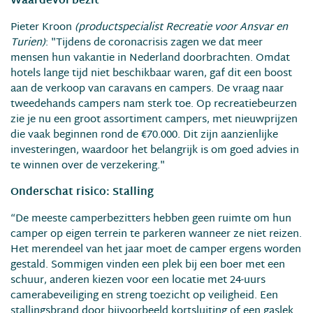
Waardevol bezit
Pieter Kroon
(productspecialist Recreatie voor Ansvar en
Turien)
: "Tijdens de coronacrisis zagen we dat meer
mensen hun vakantie in Nederland doorbrachten. Omdat
hotels lange tijd niet beschikbaar waren, gaf dit een boost
aan de verkoop van caravans en campers. De vraag naar
tweedehands campers nam sterk toe. Op recreatiebeurzen
zie je nu een groot assortiment campers, met nieuwprijzen
die vaak beginnen rond de €70.000. Dit zijn aanzienlijke
investeringen, waardoor het belangrijk is om goed advies in
te winnen over de verzekering."
Onderschat risico: Stalling
“De meeste camperbezitters hebben geen ruimte om hun
camper op eigen terrein te parkeren wanneer ze niet reizen.
Het merendeel van het jaar moet de camper ergens worden
gestald. Sommigen vinden een plek bij een boer met een
schuur, anderen kiezen voor een locatie met 24-uurs
camerabeveiliging en streng toezicht op veiligheid. Een
stallingsbrand door bijvoorbeeld kortsluiting of een gaslek