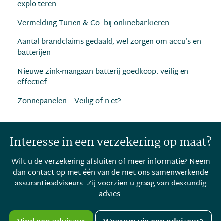
exploiteren
Vermelding Turien & Co. bij onlinebankieren
Aantal brandclaims gedaald, wel zorgen om accu’s en
batterijen
Nieuwe zink-mangaan batterij goedkoop, veilig en
effectief
Zonnepanelen… Veilig of niet?
Interesse in een verzekering op maat?
Wilt u de verzekering afsluiten of meer informatie? Neem
dan contact op met één van de met ons samenwerkende
assurantieadviseurs. Zij voorzien u graag van deskundig
advies.